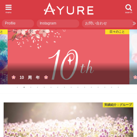
menu
search
Profile
Instagram
お問い合わせ
こと
日々のこと
10 周 年
実績紹介：グループ