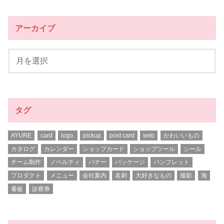
アーカイブ
タグ
AYURE
card
logo.
pickup
post card
web
かわいいもの
カタログ
カレンダー
ショップカード
ショップツール
シール
チーム制作
ノベルティ
バナー
パッケージ
パンフレット
プロダクト
メニュー
会社案内
名刺
大好きなもの
撮影
海
看板
診察券